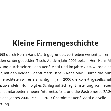
Kleine Firmengeschichte
995 durch Herrn Hans Marti gegründet, vertreiben wir seit Jahren
den schön gedeckten Tisch. Ab dem Jahr 2001 bekam Herr Hans M
tzung durch seinen Sohn René Marti und im Jahre 2004 wurde ein
t, mit den beiden Eigentümern Hans & René Marti. Durch das nun
erachteten wir es als richtig im Jahr 2006 die Kollektivgesellschaf
uwandeln. Nun folgt es Schlag auf Schlag. Einstellung von neue
nstmitarbeitern, neuer Internetauftritt und die Gastromesse ZAG
s des Jahres 2006. Per 1.1. 2013 übernimmt René Marti die volle
rtung.