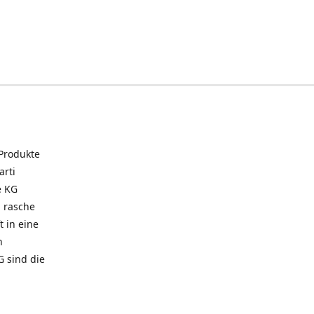
 Produkte
arti
e KG
 rasche
t in eine
n
G sind die