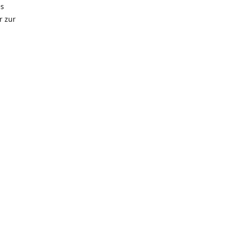
es
r zur