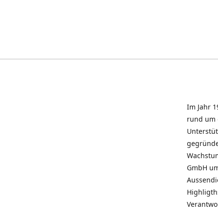
Im Jahr 1
rund um 
Unterstü
gegründe
Wachstum 
GmbH umz
Aussendie
Highligth
Verantwo