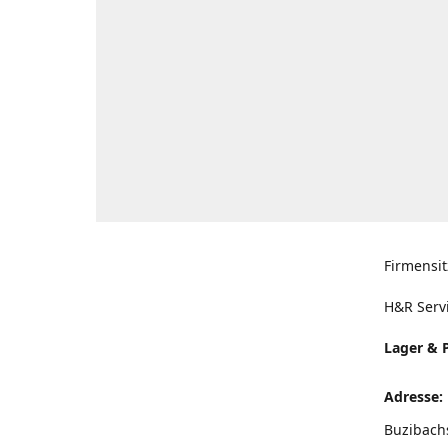
Firmensit
H&R Serv
Lager & 
Adresse:
Buzibach