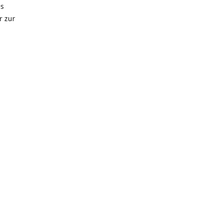
es
r zur