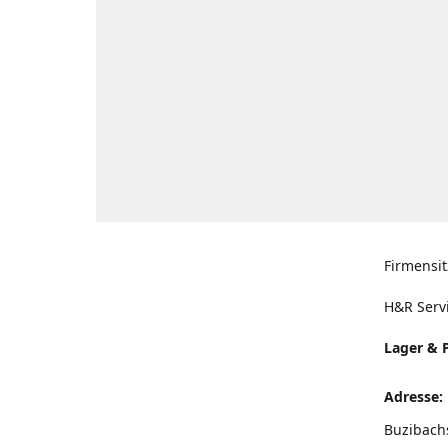
Firmensit
H&R Serv
Lager & 
Adresse:
Buzibach