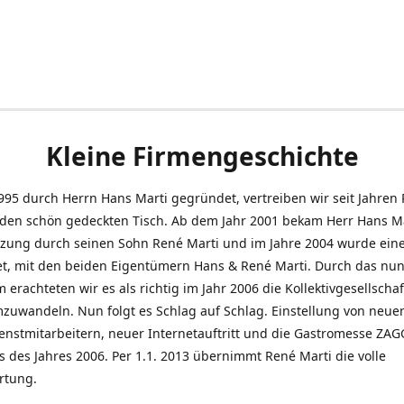
Kleine Firmengeschichte
995 durch Herrn Hans Marti gegründet, vertreiben wir seit Jahren
den schön gedeckten Tisch. Ab dem Jahr 2001 bekam Herr Hans M
tzung durch seinen Sohn René Marti und im Jahre 2004 wurde ein
t, mit den beiden Eigentümern Hans & René Marti. Durch das nun
erachteten wir es als richtig im Jahr 2006 die Kollektivgesellschaf
uwandeln. Nun folgt es Schlag auf Schlag. Einstellung von neue
nstmitarbeitern, neuer Internetauftritt und die Gastromesse ZAG
s des Jahres 2006. Per 1.1. 2013 übernimmt René Marti die volle
rtung.