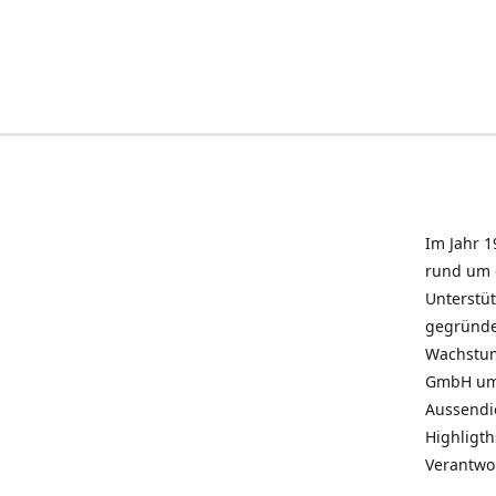
Im Jahr 1
rund um 
Unterstü
gegründe
Wachstum 
GmbH umz
Aussendie
Highligth
Verantwo