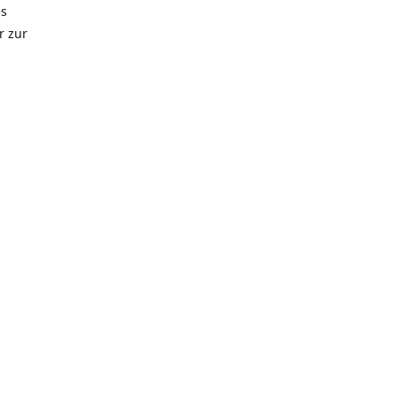
es
r zur