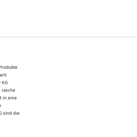
 Produkte
arti
e KG
 rasche
t in eine
n
G sind die