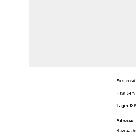
Firmensit
H&R Serv
Lager & 
Adresse:
Buzibach