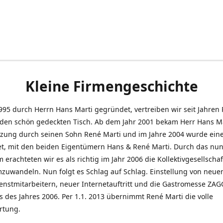
Kleine Firmengeschichte
995 durch Herrn Hans Marti gegründet, vertreiben wir seit Jahren
den schön gedeckten Tisch. Ab dem Jahr 2001 bekam Herr Hans M
tzung durch seinen Sohn René Marti und im Jahre 2004 wurde ein
t, mit den beiden Eigentümern Hans & René Marti. Durch das nun
erachteten wir es als richtig im Jahr 2006 die Kollektivgesellschaf
uwandeln. Nun folgt es Schlag auf Schlag. Einstellung von neue
nstmitarbeitern, neuer Internetauftritt und die Gastromesse ZAG
s des Jahres 2006. Per 1.1. 2013 übernimmt René Marti die volle
rtung.