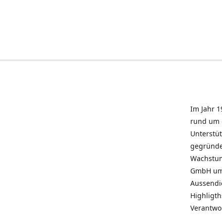
Im Jahr 1
rund um 
Unterstü
gegründe
Wachstum 
GmbH umz
Aussendie
Highligth
Verantwo