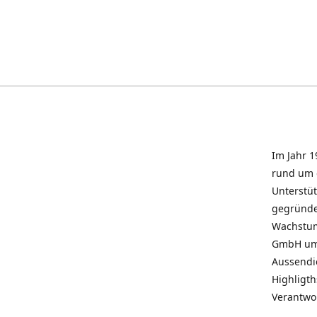
Im Jahr 1
rund um 
Unterstü
gegründe
Wachstum 
GmbH umz
Aussendie
Highligth
Verantwo