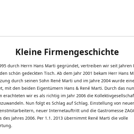
Kleine Firmengeschichte
995 durch Herrn Hans Marti gegründet, vertreiben wir seit Jahren
den schön gedeckten Tisch. Ab dem Jahr 2001 bekam Herr Hans M
tzung durch seinen Sohn René Marti und im Jahre 2004 wurde ein
t, mit den beiden Eigentümern Hans & René Marti. Durch das nun
erachteten wir es als richtig im Jahr 2006 die Kollektivgesellschaf
uwandeln. Nun folgt es Schlag auf Schlag. Einstellung von neue
nstmitarbeitern, neuer Internetauftritt und die Gastromesse ZAG
s des Jahres 2006. Per 1.1. 2013 übernimmt René Marti die volle
rtung.