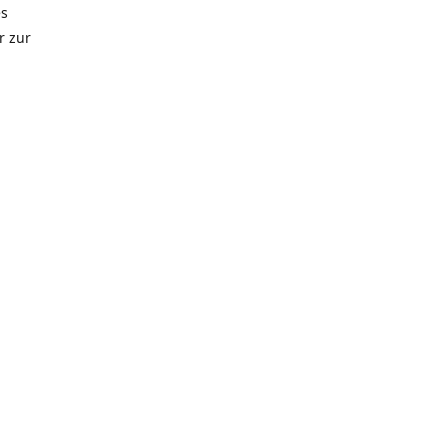
es
r zur