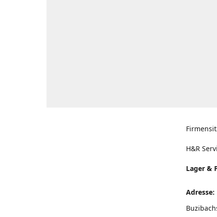
Firmensit
H&R Serv
Lager & 
Adresse:
Buzibach