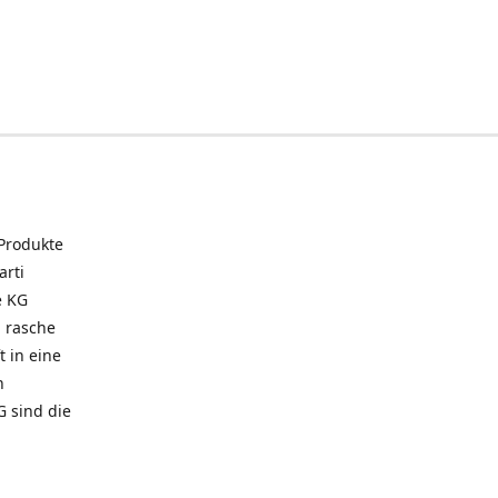
 Produkte
arti
e KG
 rasche
t in eine
n
G sind die