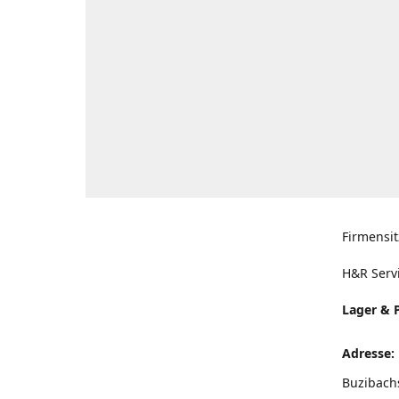
Firmensit
H&R Serv
Lager & 
Adresse:
Buzibach