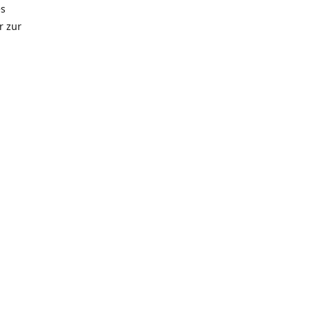
es
r zur