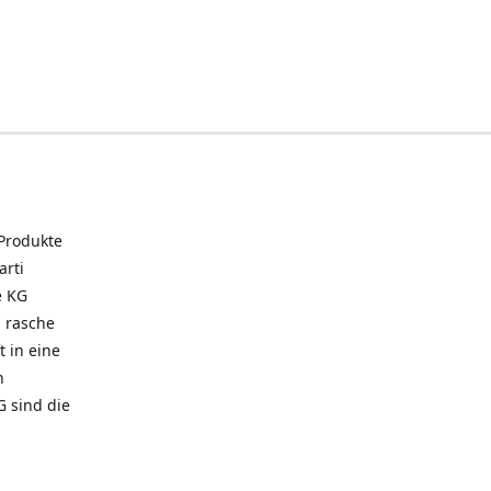
 Produkte
arti
e KG
 rasche
t in eine
n
G sind die