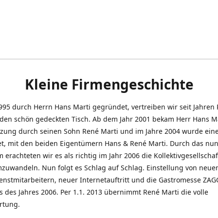
Kleine Firmengeschichte
995 durch Herrn Hans Marti gegründet, vertreiben wir seit Jahren
den schön gedeckten Tisch. Ab dem Jahr 2001 bekam Herr Hans M
tzung durch seinen Sohn René Marti und im Jahre 2004 wurde ein
t, mit den beiden Eigentümern Hans & René Marti. Durch das nun
erachteten wir es als richtig im Jahr 2006 die Kollektivgesellschaf
uwandeln. Nun folgt es Schlag auf Schlag. Einstellung von neue
nstmitarbeitern, neuer Internetauftritt und die Gastromesse ZAG
s des Jahres 2006. Per 1.1. 2013 übernimmt René Marti die volle
rtung.