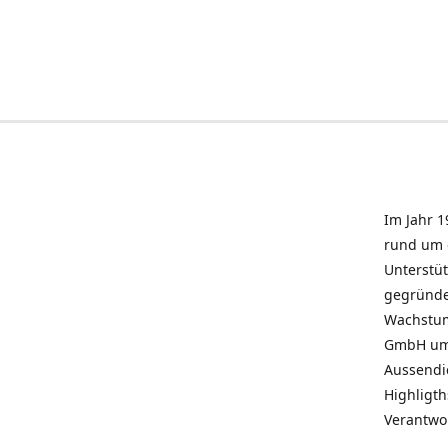
Im Jahr 1
rund um 
Unterstü
gegründe
Wachstum 
GmbH umz
Aussendie
Highligth
Verantwo