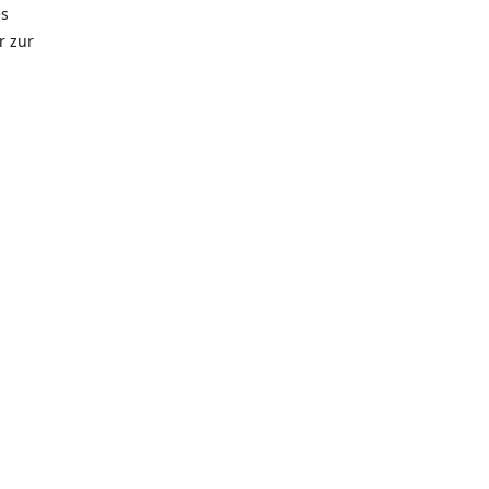
es
r zur