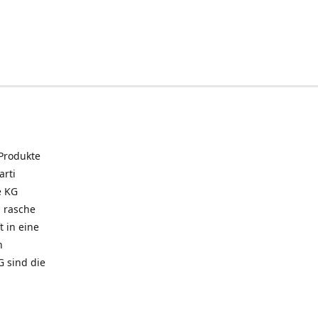
 Produkte
arti
e KG
 rasche
t in eine
n
G sind die