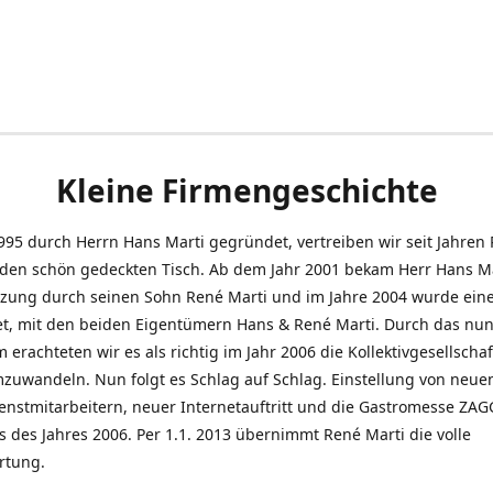
Kleine Firmengeschichte
995 durch Herrn Hans Marti gegründet, vertreiben wir seit Jahren
den schön gedeckten Tisch. Ab dem Jahr 2001 bekam Herr Hans M
tzung durch seinen Sohn René Marti und im Jahre 2004 wurde ein
t, mit den beiden Eigentümern Hans & René Marti. Durch das nun
erachteten wir es als richtig im Jahr 2006 die Kollektivgesellschaf
uwandeln. Nun folgt es Schlag auf Schlag. Einstellung von neue
nstmitarbeitern, neuer Internetauftritt und die Gastromesse ZAG
s des Jahres 2006. Per 1.1. 2013 übernimmt René Marti die volle
rtung.