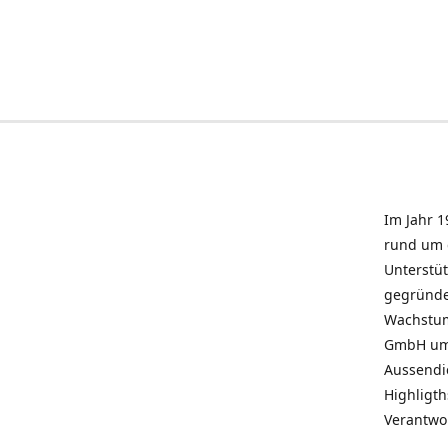
Im Jahr 1
rund um 
Unterstü
gegründe
Wachstum 
GmbH umz
Aussendie
Highligth
Verantwo