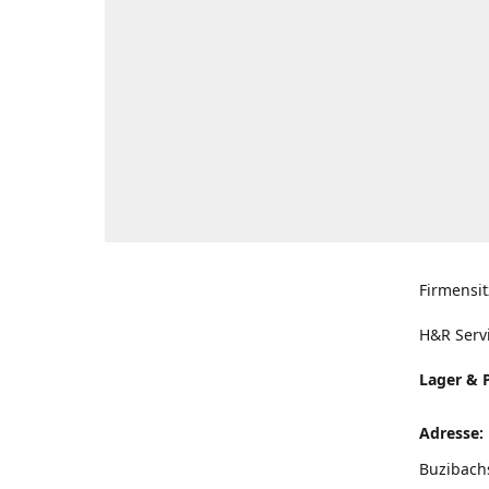
Firmensit
H&R Serv
Lager & 
Adresse:
Buzibach