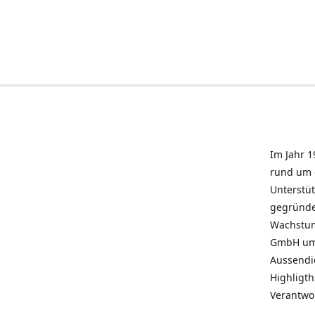
Im Jahr 1
rund um 
Unterstü
gegründe
Wachstum 
GmbH umz
Aussendie
Highligth
Verantwo