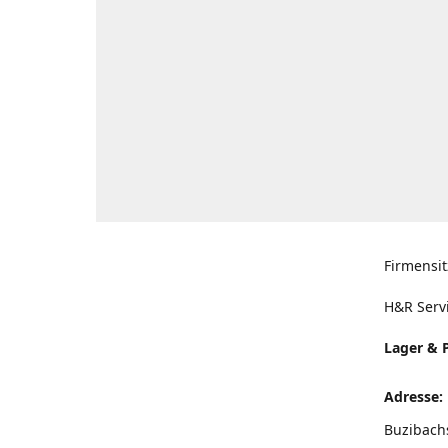
Firmensit
H&R Serv
Lager & 
Adresse:
Buzibach