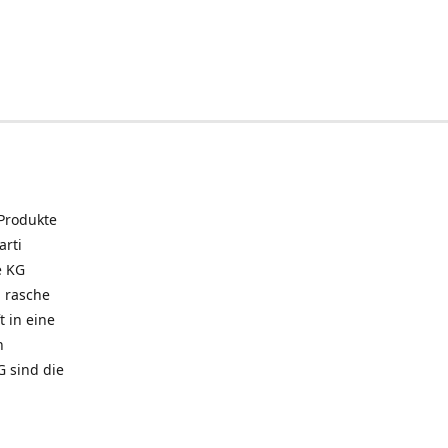
 Produkte
arti
e KG
 rasche
t in eine
n
G sind die