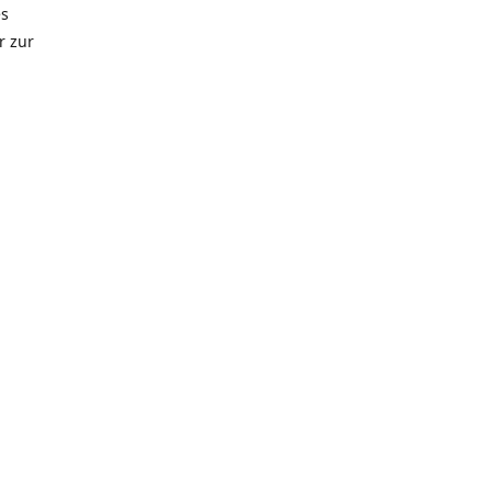
es
r zur