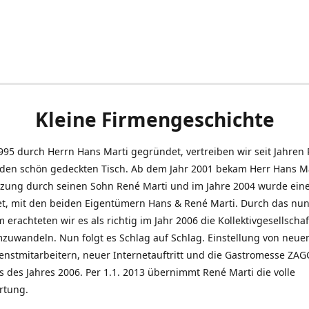
Kleine Firmengeschichte
995 durch Herrn Hans Marti gegründet, vertreiben wir seit Jahren
den schön gedeckten Tisch. Ab dem Jahr 2001 bekam Herr Hans M
tzung durch seinen Sohn René Marti und im Jahre 2004 wurde ein
t, mit den beiden Eigentümern Hans & René Marti. Durch das nun
erachteten wir es als richtig im Jahr 2006 die Kollektivgesellschaf
uwandeln. Nun folgt es Schlag auf Schlag. Einstellung von neue
nstmitarbeitern, neuer Internetauftritt und die Gastromesse ZAG
s des Jahres 2006. Per 1.1. 2013 übernimmt René Marti die volle
rtung.