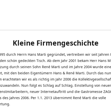
Kleine Firmengeschichte
995 durch Herrn Hans Marti gegründet, vertreiben wir seit Jahren
den schön gedeckten Tisch. Ab dem Jahr 2001 bekam Herr Hans M
tzung durch seinen Sohn René Marti und im Jahre 2004 wurde ein
t, mit den beiden Eigentümern Hans & René Marti. Durch das nun
erachteten wir es als richtig im Jahr 2006 die Kollektivgesellschaf
uwandeln. Nun folgt es Schlag auf Schlag. Einstellung von neue
nstmitarbeitern, neuer Internetauftritt und die Gastromesse ZAG
s des Jahres 2006. Per 1.1. 2013 übernimmt René Marti die volle
rtung.