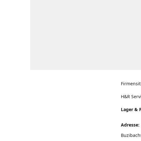
Firmensit
H&R Serv
Lager & 
Adresse:
Buzibach