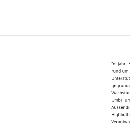
Im Jahr 1
rund um 
Unterstü
gegründe
Wachstum 
GmbH umz
Aussendie
Highligth
Verantwo