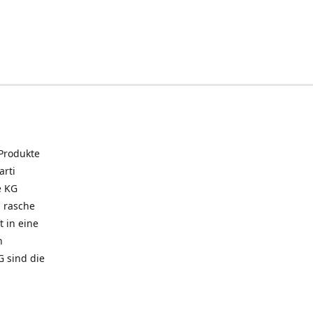
 Produkte
arti
e KG
 rasche
t in eine
n
G sind die