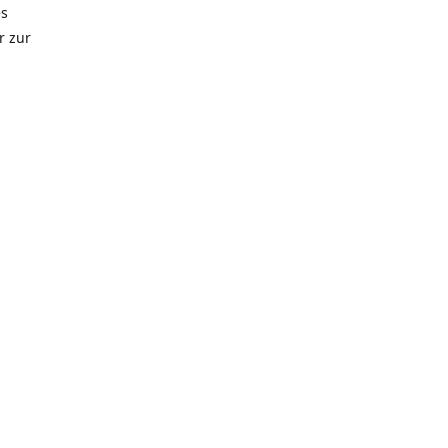
es
r zur