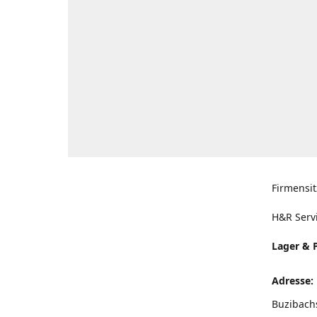
Firmensit
H&R Serv
Lager & 
Adresse:
Buzibach