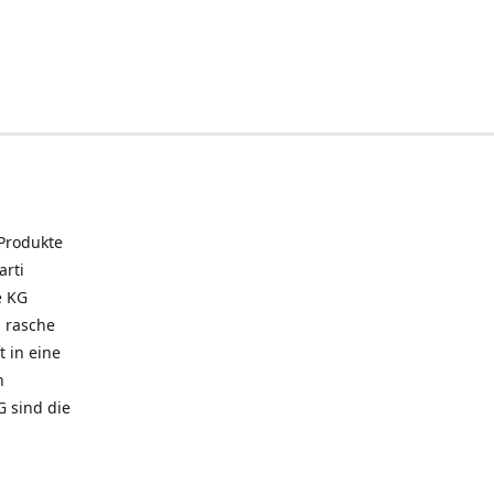
 Produkte
arti
e KG
 rasche
t in eine
n
G sind die