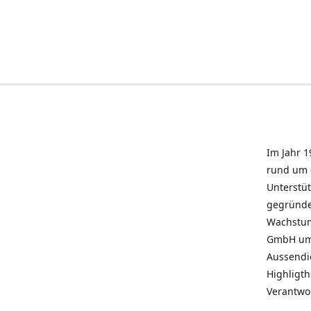
Im Jahr 1
rund um 
Unterstü
gegründe
Wachstum 
GmbH umz
Aussendie
Highligth
Verantwo