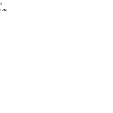
es
r zur