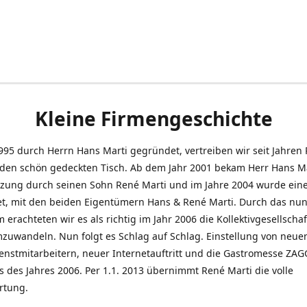
Kleine Firmengeschichte
995 durch Herrn Hans Marti gegründet, vertreiben wir seit Jahren
den schön gedeckten Tisch. Ab dem Jahr 2001 bekam Herr Hans M
tzung durch seinen Sohn René Marti und im Jahre 2004 wurde ein
t, mit den beiden Eigentümern Hans & René Marti. Durch das nun
erachteten wir es als richtig im Jahr 2006 die Kollektivgesellschaf
uwandeln. Nun folgt es Schlag auf Schlag. Einstellung von neue
nstmitarbeitern, neuer Internetauftritt und die Gastromesse ZAG
s des Jahres 2006. Per 1.1. 2013 übernimmt René Marti die volle
rtung.