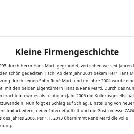
Kleine Firmengeschichte
995 durch Herrn Hans Marti gegründet, vertreiben wir seit Jahren
den schön gedeckten Tisch. Ab dem Jahr 2001 bekam Herr Hans M
tzung durch seinen Sohn René Marti und im Jahre 2004 wurde ein
t, mit den beiden Eigentümern Hans & René Marti. Durch das nun
erachteten wir es als richtig im Jahr 2006 die Kollektivgesellschaf
uwandeln. Nun folgt es Schlag auf Schlag. Einstellung von neue
nstmitarbeitern, neuer Internetauftritt und die Gastromesse ZAG
s des Jahres 2006. Per 1.1. 2013 übernimmt René Marti die volle
rtung.