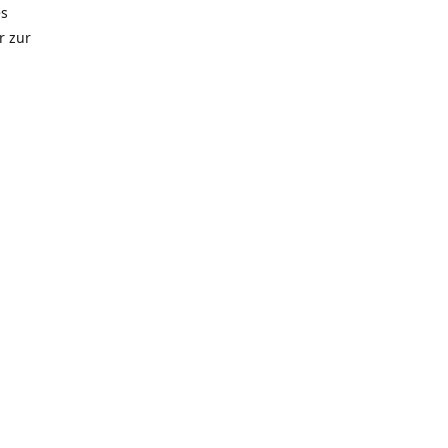
es
r zur