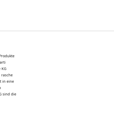
 Produkte
arti
e KG
 rasche
t in eine
n
G sind die