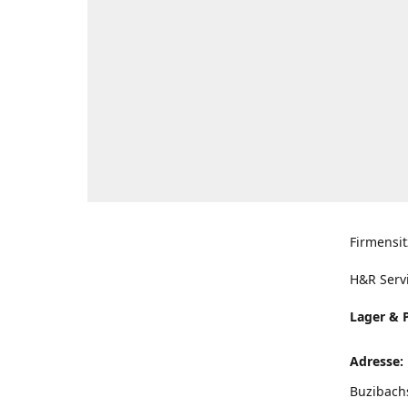
Firmensit
H&R Serv
Lager & 
Adresse:
Buzibach