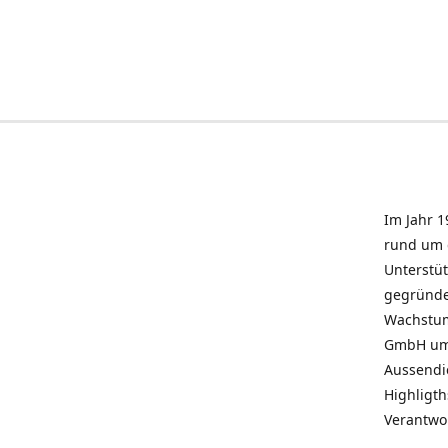
Im Jahr 1
rund um 
Unterstü
gegründe
Wachstum 
GmbH umz
Aussendie
Highligth
Verantwo