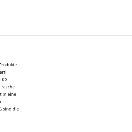
 Produkte
arti
e KG
 rasche
t in eine
n
G sind die