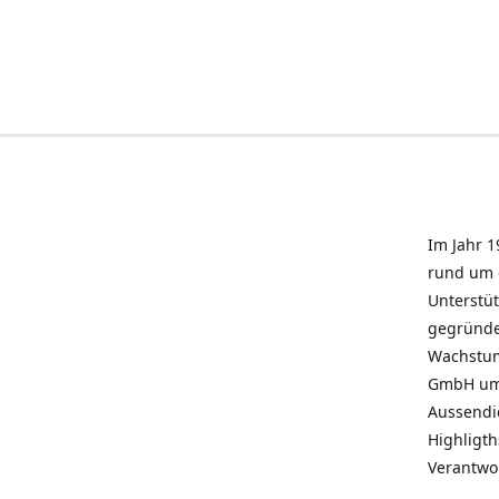
Im Jahr 1
rund um 
Unterstü
gegründe
Wachstum 
GmbH umz
Aussendie
Highligth
Verantwo