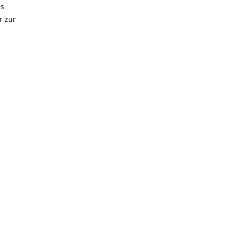
es
r zur