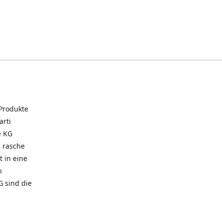
 Produkte
arti
e KG
 rasche
t in eine
n
G sind die