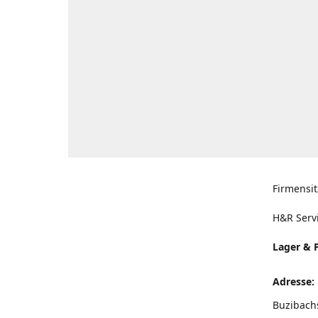
Firmensit
H&R Serv
Lager & 
Adresse:
Buzibach