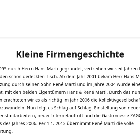
Kleine Firmengeschichte
995 durch Herrn Hans Marti gegründet, vertreiben wir seit Jahren
den schön gedeckten Tisch. Ab dem Jahr 2001 bekam Herr Hans M
tzung durch seinen Sohn René Marti und im Jahre 2004 wurde ein
t, mit den beiden Eigentümern Hans & René Marti. Durch das nun
erachteten wir es als richtig im Jahr 2006 die Kollektivgesellschaf
uwandeln. Nun folgt es Schlag auf Schlag. Einstellung von neue
nstmitarbeitern, neuer Internetauftritt und die Gastromesse ZAG
s des Jahres 2006. Per 1.1. 2013 übernimmt René Marti die volle
rtung.