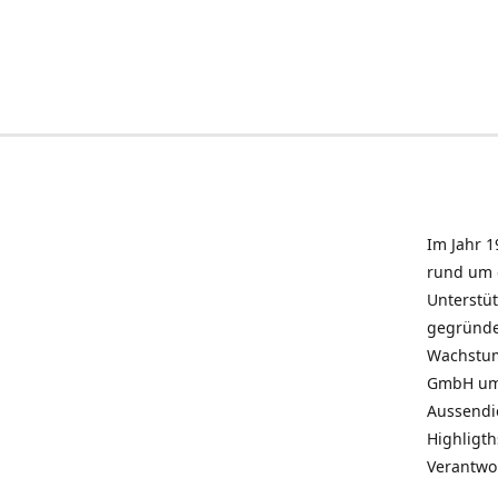
Im Jahr 1
rund um 
Unterstü
gegründe
Wachstum 
GmbH umz
Aussendie
Highligth
Verantwo