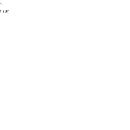
es
r zur