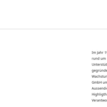
Im Jahr 1
rund um 
Unterstü
gegründe
Wachstum 
GmbH umz
Aussendie
Highligth
Verantwo