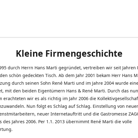
Kleine Firmengeschichte
995 durch Herrn Hans Marti gegründet, vertreiben wir seit Jahren
den schön gedeckten Tisch. Ab dem Jahr 2001 bekam Herr Hans M
tzung durch seinen Sohn René Marti und im Jahre 2004 wurde ein
t, mit den beiden Eigentümern Hans & René Marti. Durch das nun
erachteten wir es als richtig im Jahr 2006 die Kollektivgesellschaf
uwandeln. Nun folgt es Schlag auf Schlag. Einstellung von neue
nstmitarbeitern, neuer Internetauftritt und die Gastromesse ZAG
s des Jahres 2006. Per 1.1. 2013 übernimmt René Marti die volle
rtung.