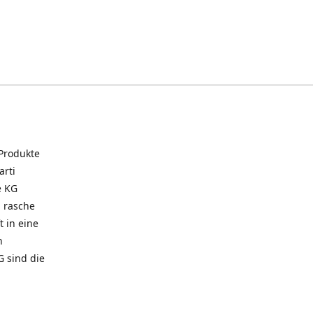
 Produkte
arti
e KG
 rasche
t in eine
n
G sind die