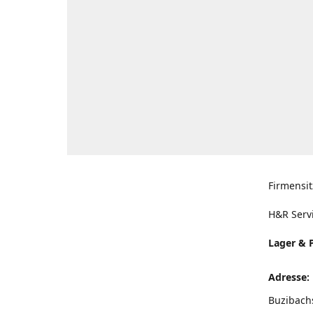
Firmensit
H&R Serv
Lager & 
Adresse:
Buzibach