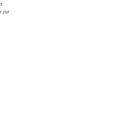
es
r zur