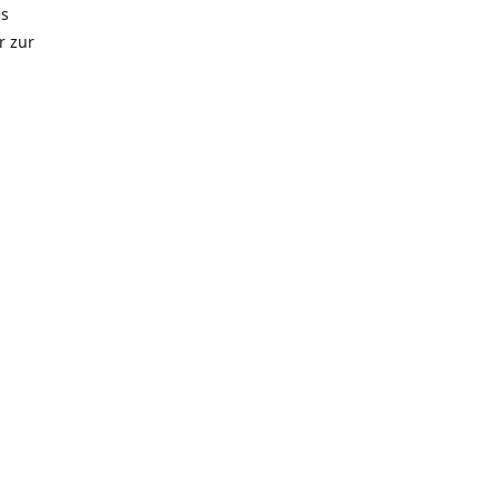
es
r zur