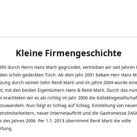
Kleine Firmengeschichte
995 durch Herrn Hans Marti gegründet, vertreiben wir seit Jahren
den schön gedeckten Tisch. Ab dem Jahr 2001 bekam Herr Hans M
tzung durch seinen Sohn René Marti und im Jahre 2004 wurde ein
t, mit den beiden Eigentümern Hans & René Marti. Durch das nun
erachteten wir es als richtig im Jahr 2006 die Kollektivgesellschaf
uwandeln. Nun folgt es Schlag auf Schlag. Einstellung von neue
nstmitarbeitern, neuer Internetauftritt und die Gastromesse ZAG
s des Jahres 2006. Per 1.1. 2013 übernimmt René Marti die volle
rtung.