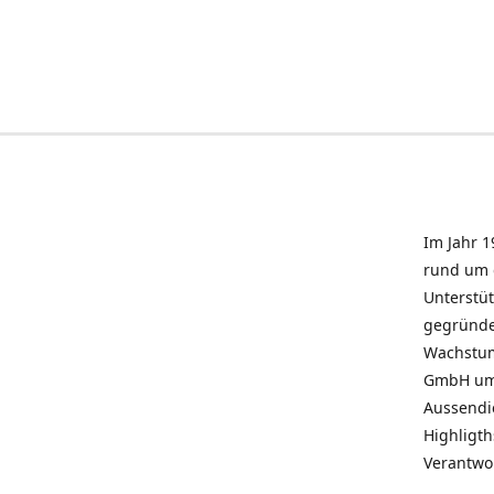
Im Jahr 1
rund um 
Unterstü
gegründe
Wachstum 
GmbH umz
Aussendie
Highligth
Verantwo