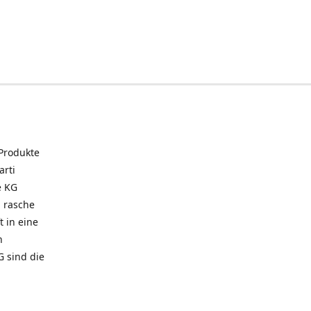
 Produkte
arti
e KG
 rasche
t in eine
n
G sind die