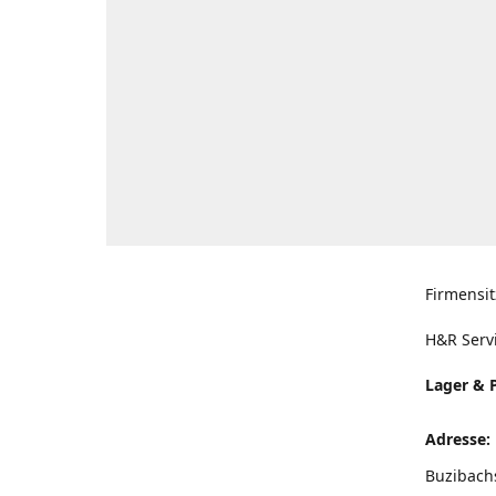
Firmensit
H&R Serv
Lager & 
Adresse:
Buzibach