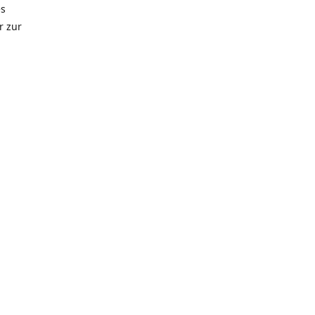
es
r zur