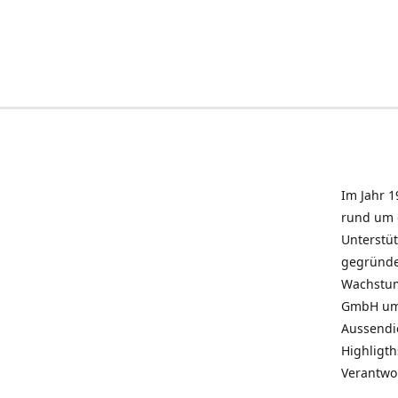
Im Jahr 1
rund um 
Unterstü
gegründe
Wachstum 
GmbH umz
Aussendie
Highligth
Verantwo