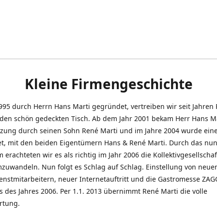
Kleine Firmengeschichte
995 durch Herrn Hans Marti gegründet, vertreiben wir seit Jahren
den schön gedeckten Tisch. Ab dem Jahr 2001 bekam Herr Hans M
tzung durch seinen Sohn René Marti und im Jahre 2004 wurde ein
t, mit den beiden Eigentümern Hans & René Marti. Durch das nun
erachteten wir es als richtig im Jahr 2006 die Kollektivgesellschaf
uwandeln. Nun folgt es Schlag auf Schlag. Einstellung von neue
nstmitarbeitern, neuer Internetauftritt und die Gastromesse ZAG
s des Jahres 2006. Per 1.1. 2013 übernimmt René Marti die volle
rtung.