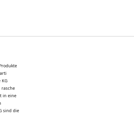
 Produkte
arti
e KG
 rasche
t in eine
n
G sind die