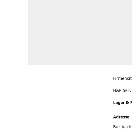
Firmensit
H&R Serv
Lager & 
Adresse:
Buzibach