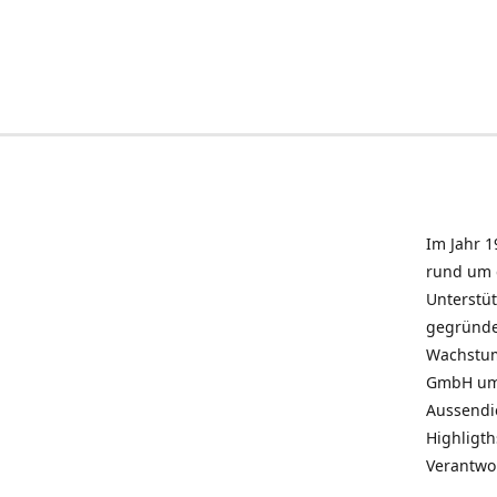
Im Jahr 1
rund um 
Unterstü
gegründe
Wachstum 
GmbH umz
Aussendie
Highligth
Verantwo