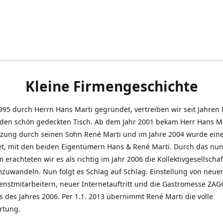
Kleine Firmengeschichte
995 durch Herrn Hans Marti gegründet, vertreiben wir seit Jahren
den schön gedeckten Tisch. Ab dem Jahr 2001 bekam Herr Hans M
tzung durch seinen Sohn René Marti und im Jahre 2004 wurde ein
t, mit den beiden Eigentümern Hans & René Marti. Durch das nun
erachteten wir es als richtig im Jahr 2006 die Kollektivgesellschaf
uwandeln. Nun folgt es Schlag auf Schlag. Einstellung von neue
nstmitarbeitern, neuer Internetauftritt und die Gastromesse ZAG
s des Jahres 2006. Per 1.1. 2013 übernimmt René Marti die volle
rtung.