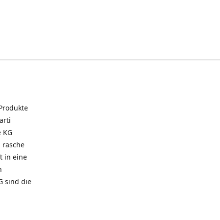
 Produkte
arti
e KG
 rasche
t in eine
n
G sind die