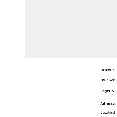
Firmensit
H&R Serv
Lager & 
Adresse:
Buzibach