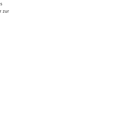
es
r zur