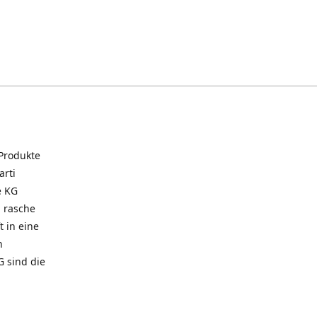
 Produkte
arti
e KG
 rasche
t in eine
n
G sind die