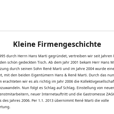
Kleine Firmengeschichte
995 durch Herrn Hans Marti gegründet, vertreiben wir seit Jahren
den schön gedeckten Tisch. Ab dem Jahr 2001 bekam Herr Hans M
tzung durch seinen Sohn René Marti und im Jahre 2004 wurde ein
t, mit den beiden Eigentümern Hans & René Marti. Durch das nun
erachteten wir es als richtig im Jahr 2006 die Kollektivgesellschaf
uwandeln. Nun folgt es Schlag auf Schlag. Einstellung von neue
nstmitarbeitern, neuer Internetauftritt und die Gastromesse ZAG
s des Jahres 2006. Per 1.1. 2013 übernimmt René Marti die volle
rtung.