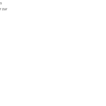
es
r zur