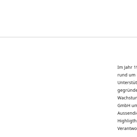
Im Jahr 1
rund um 
Unterstü
gegründe
Wachstum 
GmbH umz
Aussendie
Highligth
Verantwo