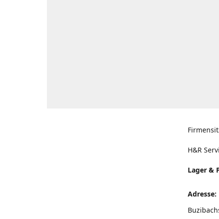
Firmensit
H&R Serv
Lager & 
Adresse:
Buzibach