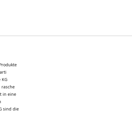
 Produkte
arti
e KG
 rasche
t in eine
n
G sind die