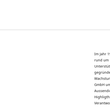
Im Jahr 1
rund um 
Unterstü
gegründe
Wachstum 
GmbH umz
Aussendie
Highligth
Verantwo