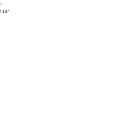
es
r zur