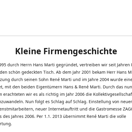
Kleine Firmengeschichte
995 durch Herrn Hans Marti gegründet, vertreiben wir seit Jahren
den schön gedeckten Tisch. Ab dem Jahr 2001 bekam Herr Hans M
tzung durch seinen Sohn René Marti und im Jahre 2004 wurde ein
t, mit den beiden Eigentümern Hans & René Marti. Durch das nun
erachteten wir es als richtig im Jahr 2006 die Kollektivgesellschaf
uwandeln. Nun folgt es Schlag auf Schlag. Einstellung von neue
nstmitarbeitern, neuer Internetauftritt und die Gastromesse ZAG
s des Jahres 2006. Per 1.1. 2013 übernimmt René Marti die volle
rtung.