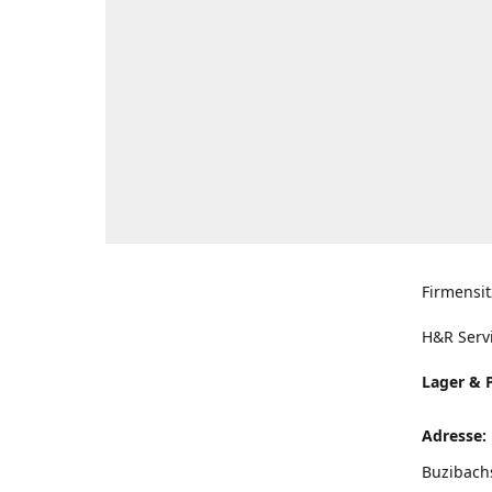
Firmensit
H&R Serv
Lager & 
Adresse:
Buzibach