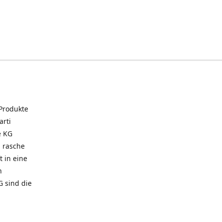
 Produkte
arti
e KG
 rasche
t in eine
n
G sind die