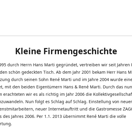
Kleine Firmengeschichte
995 durch Herrn Hans Marti gegründet, vertreiben wir seit Jahren
den schön gedeckten Tisch. Ab dem Jahr 2001 bekam Herr Hans M
tzung durch seinen Sohn René Marti und im Jahre 2004 wurde ein
t, mit den beiden Eigentümern Hans & René Marti. Durch das nun
erachteten wir es als richtig im Jahr 2006 die Kollektivgesellschaf
uwandeln. Nun folgt es Schlag auf Schlag. Einstellung von neue
nstmitarbeitern, neuer Internetauftritt und die Gastromesse ZAG
s des Jahres 2006. Per 1.1. 2013 übernimmt René Marti die volle
rtung.