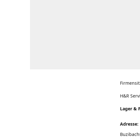
Firmensit
H&R Serv
Lager & 
Adresse:
Buzibach