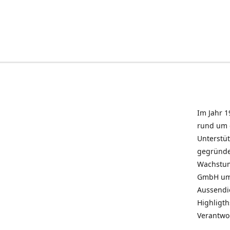
Im Jahr 1
rund um 
Unterstü
gegründe
Wachstum 
GmbH umz
Aussendie
Highligth
Verantwo