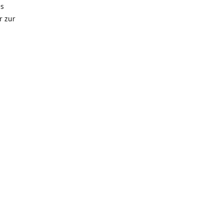
es
r zur