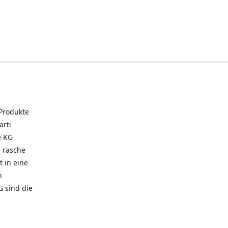
 Produkte
arti
e KG
 rasche
t in eine
n
G sind die