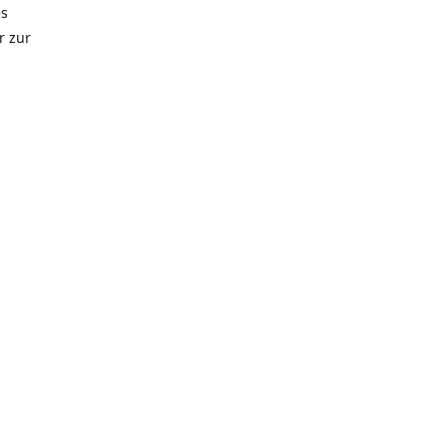
es
r zur