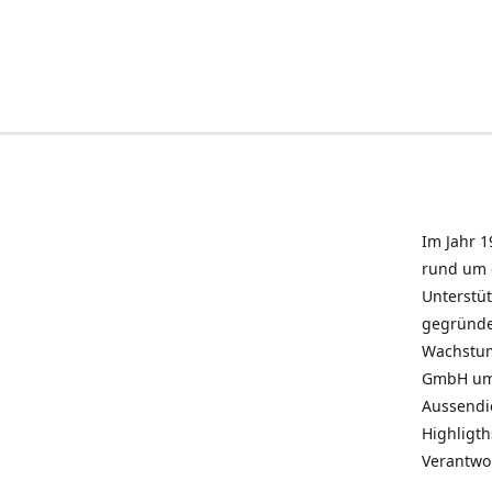
Im Jahr 1
rund um 
Unterstü
gegründe
Wachstum 
GmbH umz
Aussendie
Highligth
Verantwo