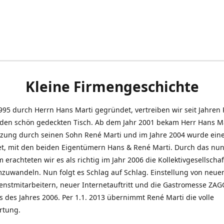
Kleine Firmengeschichte
995 durch Herrn Hans Marti gegründet, vertreiben wir seit Jahren
den schön gedeckten Tisch. Ab dem Jahr 2001 bekam Herr Hans M
tzung durch seinen Sohn René Marti und im Jahre 2004 wurde ein
t, mit den beiden Eigentümern Hans & René Marti. Durch das nun
erachteten wir es als richtig im Jahr 2006 die Kollektivgesellschaf
uwandeln. Nun folgt es Schlag auf Schlag. Einstellung von neue
nstmitarbeitern, neuer Internetauftritt und die Gastromesse ZAG
s des Jahres 2006. Per 1.1. 2013 übernimmt René Marti die volle
rtung.