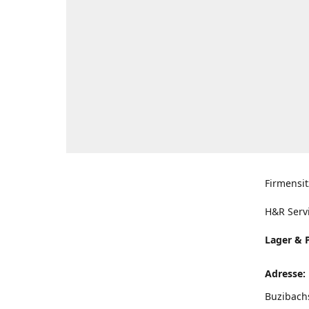
Firmensit
H&R Serv
Lager & 
Adresse:
Buzibach