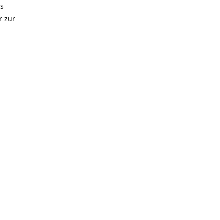
es
r zur