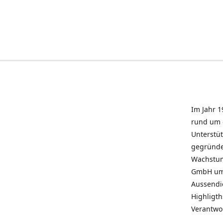
Im Jahr 1
rund um 
Unterstü
gegründe
Wachstum 
GmbH umz
Aussendie
Highligth
Verantwo