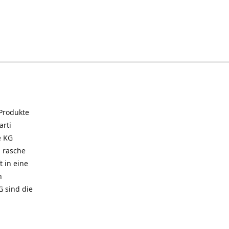
 Produkte
arti
e KG
 rasche
t in eine
n
G sind die