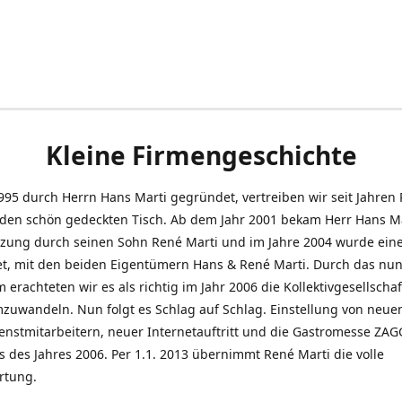
Kleine Firmengeschichte
995 durch Herrn Hans Marti gegründet, vertreiben wir seit Jahren
den schön gedeckten Tisch. Ab dem Jahr 2001 bekam Herr Hans M
tzung durch seinen Sohn René Marti und im Jahre 2004 wurde ein
t, mit den beiden Eigentümern Hans & René Marti. Durch das nun
erachteten wir es als richtig im Jahr 2006 die Kollektivgesellschaf
uwandeln. Nun folgt es Schlag auf Schlag. Einstellung von neue
nstmitarbeitern, neuer Internetauftritt und die Gastromesse ZAG
s des Jahres 2006. Per 1.1. 2013 übernimmt René Marti die volle
rtung.