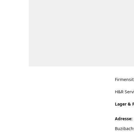
Firmensit
H&R Serv
Lager & 
Adresse:
Buzibach