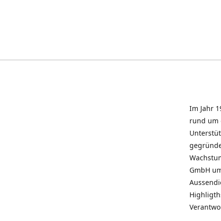
Im Jahr 1
rund um 
Unterstü
gegründe
Wachstum 
GmbH umz
Aussendie
Highligth
Verantwo