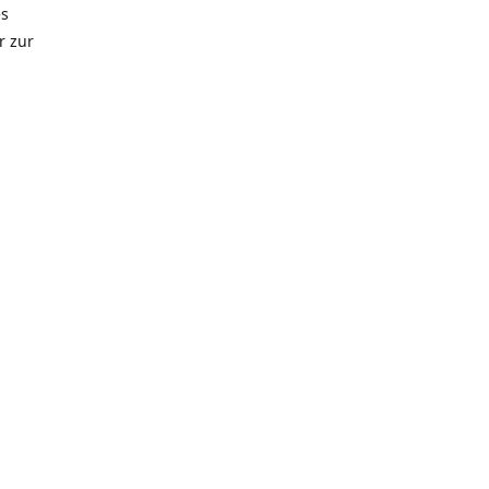
es
r zur