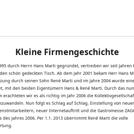
Kleine Firmengeschichte
995 durch Herrn Hans Marti gegründet, vertreiben wir seit Jahren
den schön gedeckten Tisch. Ab dem Jahr 2001 bekam Herr Hans M
tzung durch seinen Sohn René Marti und im Jahre 2004 wurde ein
t, mit den beiden Eigentümern Hans & René Marti. Durch das nun
erachteten wir es als richtig im Jahr 2006 die Kollektivgesellschaf
uwandeln. Nun folgt es Schlag auf Schlag. Einstellung von neue
nstmitarbeitern, neuer Internetauftritt und die Gastromesse ZAG
s des Jahres 2006. Per 1.1. 2013 übernimmt René Marti die volle
rtung.