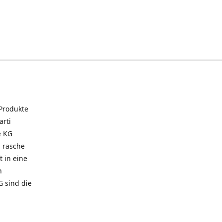
 Produkte
arti
e KG
 rasche
t in eine
n
G sind die