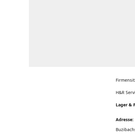
Firmensit
H&R Serv
Lager & 
Adresse:
Buzibach