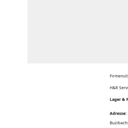
Firmensit
H&R Serv
Lager & 
Adresse:
Buzibach