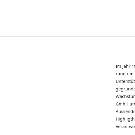
Im Jahr 1
rund um 
Unterstü
gegründe
Wachstum 
GmbH umz
Aussendie
Highligth
Verantwo