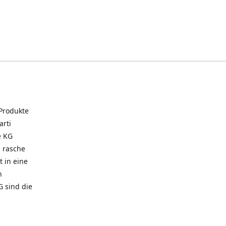
 Produkte
arti
e KG
 rasche
t in eine
n
G sind die