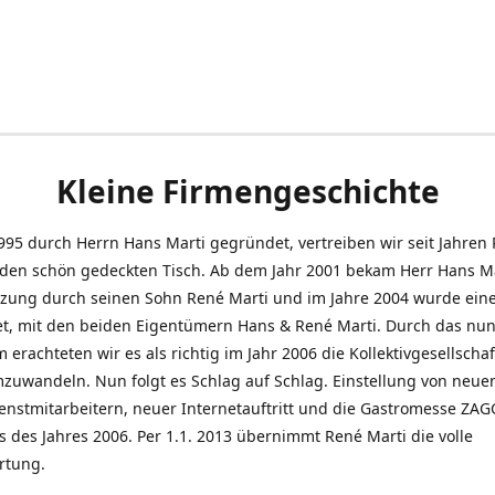
Kleine Firmengeschichte
995 durch Herrn Hans Marti gegründet, vertreiben wir seit Jahren
den schön gedeckten Tisch. Ab dem Jahr 2001 bekam Herr Hans M
tzung durch seinen Sohn René Marti und im Jahre 2004 wurde ein
t, mit den beiden Eigentümern Hans & René Marti. Durch das nun
erachteten wir es als richtig im Jahr 2006 die Kollektivgesellschaf
uwandeln. Nun folgt es Schlag auf Schlag. Einstellung von neue
nstmitarbeitern, neuer Internetauftritt und die Gastromesse ZAG
s des Jahres 2006. Per 1.1. 2013 übernimmt René Marti die volle
rtung.