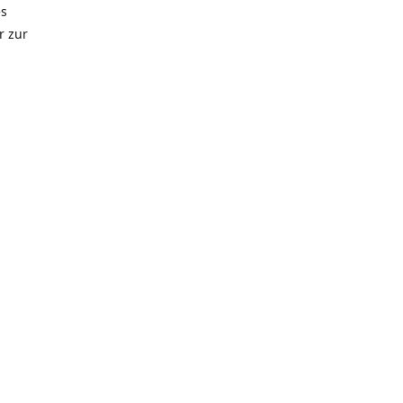
es
r zur