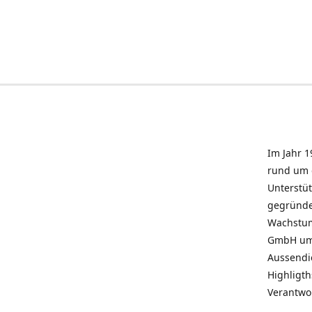
Im Jahr 1
rund um 
Unterstü
gegründe
Wachstum 
GmbH umz
Aussendie
Highligth
Verantwo