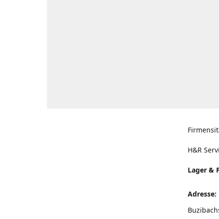
Firmensit
H&R Serv
Lager & 
Adresse:
Buzibach