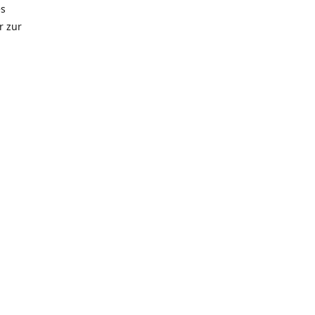
es
r zur