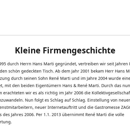
Kleine Firmengeschichte
995 durch Herrn Hans Marti gegründet, vertreiben wir seit Jahren
den schön gedeckten Tisch. Ab dem Jahr 2001 bekam Herr Hans M
tzung durch seinen Sohn René Marti und im Jahre 2004 wurde ein
t, mit den beiden Eigentümern Hans & René Marti. Durch das nun
erachteten wir es als richtig im Jahr 2006 die Kollektivgesellschaf
uwandeln. Nun folgt es Schlag auf Schlag. Einstellung von neue
nstmitarbeitern, neuer Internetauftritt und die Gastromesse ZAG
s des Jahres 2006. Per 1.1. 2013 übernimmt René Marti die volle
rtung.