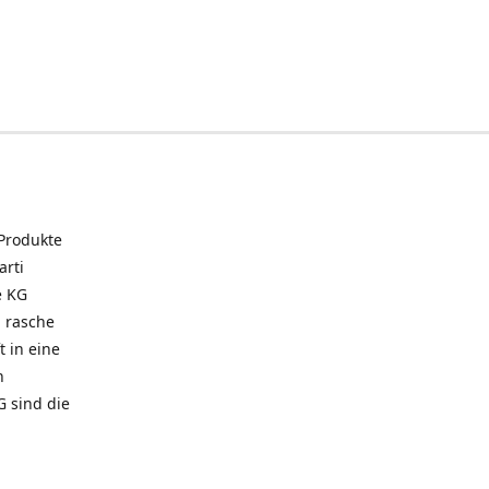
 Produkte
arti
e KG
 rasche
t in eine
n
G sind die