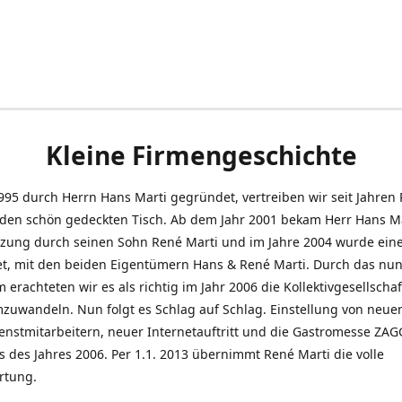
Kleine Firmengeschichte
995 durch Herrn Hans Marti gegründet, vertreiben wir seit Jahren
den schön gedeckten Tisch. Ab dem Jahr 2001 bekam Herr Hans M
tzung durch seinen Sohn René Marti und im Jahre 2004 wurde ein
t, mit den beiden Eigentümern Hans & René Marti. Durch das nun
erachteten wir es als richtig im Jahr 2006 die Kollektivgesellschaf
uwandeln. Nun folgt es Schlag auf Schlag. Einstellung von neue
nstmitarbeitern, neuer Internetauftritt und die Gastromesse ZAG
s des Jahres 2006. Per 1.1. 2013 übernimmt René Marti die volle
rtung.