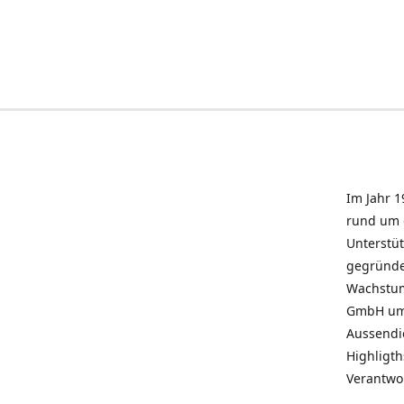
Im Jahr 1
rund um 
Unterstü
gegründe
Wachstum 
GmbH umz
Aussendie
Highligth
Verantwo