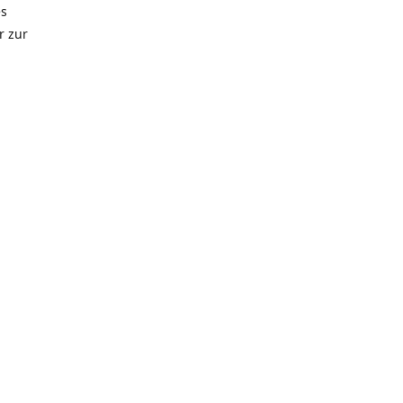
es
r zur