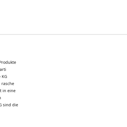
 Produkte
arti
e KG
 rasche
t in eine
n
G sind die