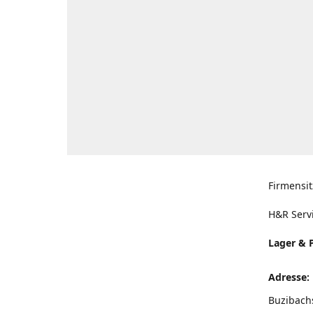
Firmensit
H&R Serv
Lager & 
Adresse:
Buzibach