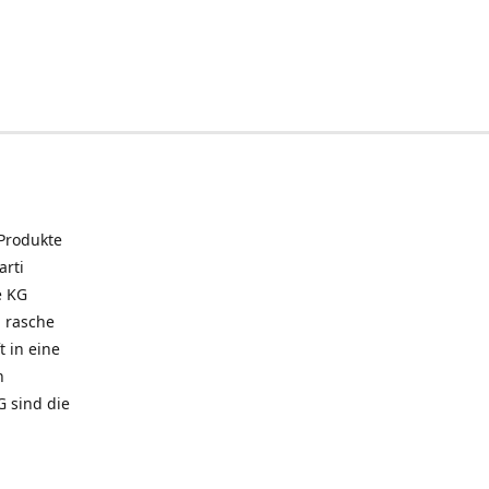
 Produkte
arti
e KG
 rasche
t in eine
n
G sind die