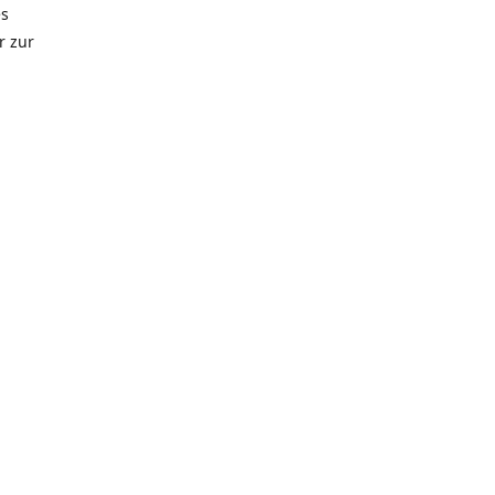
es
r zur