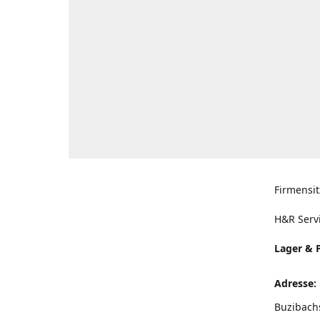
Firmensit
H&R Serv
Lager & 
Adresse:
Buzibach