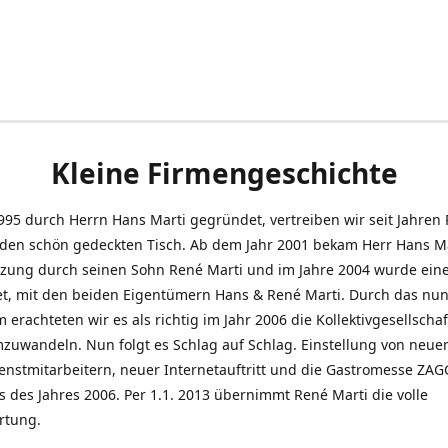
Kleine Firmengeschichte
995 durch Herrn Hans Marti gegründet, vertreiben wir seit Jahren
den schön gedeckten Tisch. Ab dem Jahr 2001 bekam Herr Hans M
tzung durch seinen Sohn René Marti und im Jahre 2004 wurde ein
t, mit den beiden Eigentümern Hans & René Marti. Durch das nun
erachteten wir es als richtig im Jahr 2006 die Kollektivgesellschaf
uwandeln. Nun folgt es Schlag auf Schlag. Einstellung von neue
nstmitarbeitern, neuer Internetauftritt und die Gastromesse ZAG
s des Jahres 2006. Per 1.1. 2013 übernimmt René Marti die volle
rtung.