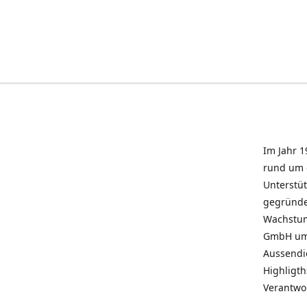
Im Jahr 1
rund um 
Unterstü
gegründe
Wachstum 
GmbH umz
Aussendie
Highligth
Verantwo