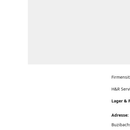
Firmensit
H&R Serv
Lager & 
Adresse:
Buzibach