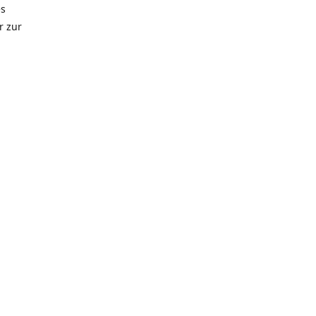
es
r zur