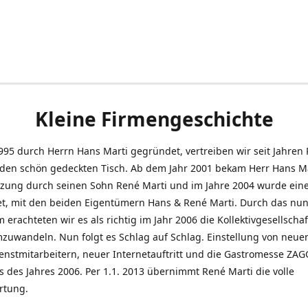
Kleine Firmengeschichte
995 durch Herrn Hans Marti gegründet, vertreiben wir seit Jahren
den schön gedeckten Tisch. Ab dem Jahr 2001 bekam Herr Hans M
tzung durch seinen Sohn René Marti und im Jahre 2004 wurde ein
t, mit den beiden Eigentümern Hans & René Marti. Durch das nun
erachteten wir es als richtig im Jahr 2006 die Kollektivgesellschaf
uwandeln. Nun folgt es Schlag auf Schlag. Einstellung von neue
nstmitarbeitern, neuer Internetauftritt und die Gastromesse ZAG
s des Jahres 2006. Per 1.1. 2013 übernimmt René Marti die volle
rtung.