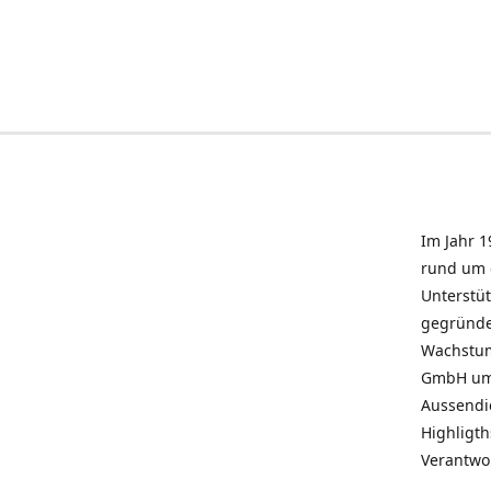
Im Jahr 1
rund um 
Unterstü
gegründe
Wachstum 
GmbH umz
Aussendie
Highligth
Verantwo