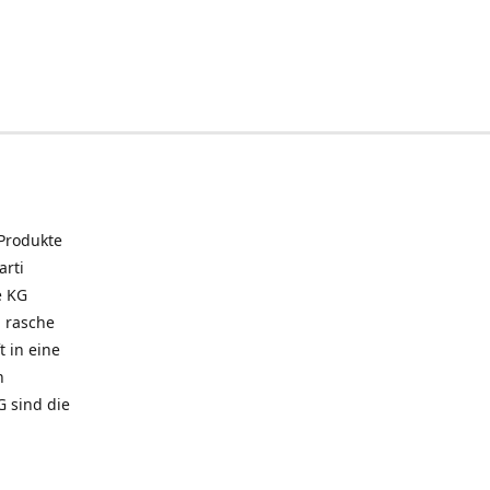
 Produkte
arti
e KG
 rasche
t in eine
n
G sind die