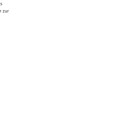
es
r zur