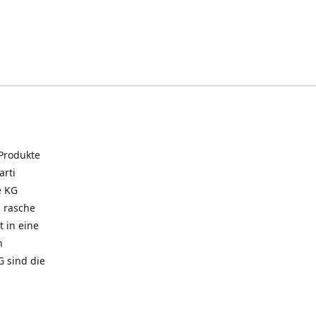
 Produkte
arti
e KG
 rasche
t in eine
n
G sind die