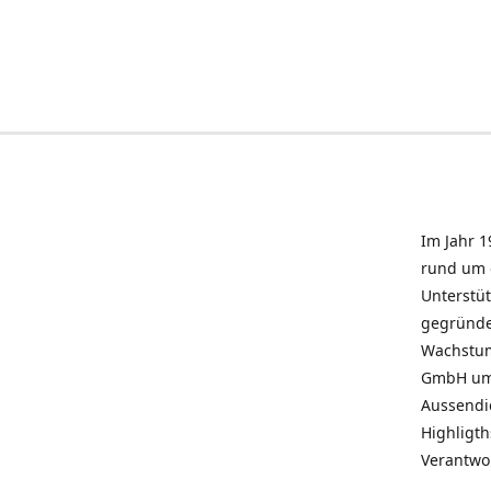
Im Jahr 1
rund um 
Unterstü
gegründe
Wachstum 
GmbH umz
Aussendie
Highligth
Verantwo