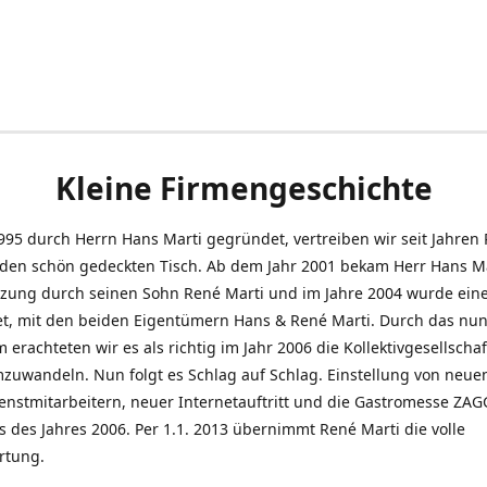
Kleine Firmengeschichte
995 durch Herrn Hans Marti gegründet, vertreiben wir seit Jahren
den schön gedeckten Tisch. Ab dem Jahr 2001 bekam Herr Hans M
tzung durch seinen Sohn René Marti und im Jahre 2004 wurde ein
t, mit den beiden Eigentümern Hans & René Marti. Durch das nun
erachteten wir es als richtig im Jahr 2006 die Kollektivgesellschaf
uwandeln. Nun folgt es Schlag auf Schlag. Einstellung von neue
nstmitarbeitern, neuer Internetauftritt und die Gastromesse ZAG
s des Jahres 2006. Per 1.1. 2013 übernimmt René Marti die volle
rtung.