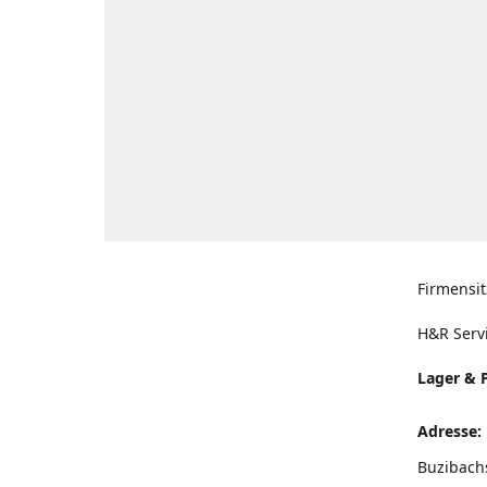
Firmensit
H&R Serv
Lager & 
Adresse:
Buzibach